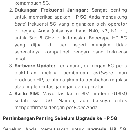
kemampuan 5G.
Dukungan Frekuensi Jaringan:
Sangat penting
untuk memeriksa apakah
HP 5G
Anda mendukung
band
frekuensi 5G yang digunakan oleh operator
di negara Anda (misalnya, band N40, N3, N1, dll.,
untuk Sub-6 GHz di Indonesia). Beberapa HP 5G
yang dijual di luar negeri mungkin tidak
sepenuhnya kompatibel dengan band frekuensi
lokal.
Software Update:
Terkadang, dukungan 5G perlu
diaktifkan melalui pembaruan
software
dari
produsen HP, terutama jika ada perubahan regulasi
atau implementasi jaringan dari operator.
Kartu SIM:
Mayoritas kartu SIM modern (USIM)
sudah siap 5G. Namun, ada baiknya untuk
mengonfirmasi dengan
provider
Anda.
Pertimbangan Penting Sebelum Upgrade ke HP 5G
Sebelum Anda memutuskan untuk
upgrade HP 5G
,