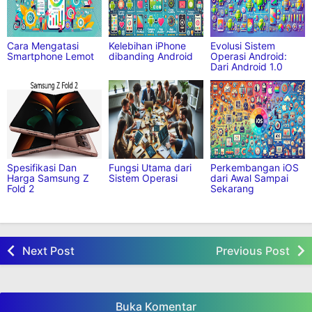
Artikel Terkait:
Cara Mengatasi
Kelebihan iPhone
Evolusi Sistem
Smartphone Lemot
dibanding Android
Operasi Android:
Dari Android 1.0
hingga Android 14
Spesifikasi Dan
Fungsi Utama dari
Perkembangan iOS
Harga Samsung Z
Sistem Operasi
dari Awal Sampai
Fold 2
Sekarang