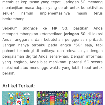
membuat keputusan yang tepat. Jaringan 5G memang
menjanjikan masa depan yang cerah untuk konektivitas
seluler, namun implementasinya masih terus
berkembang.
Sebelum
upgrade
ke
HP 5G
, pastikan Anda
mempertimbangkan ketersediaan
jaringan 5G
di lokasi
Anda, anggaran, dan kebutuhan penggunaan pribadi.
Jangan hanya terpaku pada angka "5G" saja, tapi
pahami teknologi di baliknya dan relevansinya dengan
pengalaman digital Anda sehari-hari. Dengan informasi
yang lengkap, Anda bisa menikmati potensi 5G secara
maksimal atau menunggu waktu yang lebih tepat untuk
beralih.
Jika suka dengan artikel ini,
tolong bagikan
ya:
Facebook
Twitter
Pinterest
More