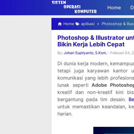
-->
Home
D
Home
aplikasi
Photoshop & Illustr
Photoshop & Illustrator un
Bikin Kerja Lebih Cepat
By:
Johan Supriyanto, S.Kom.
-
Februari 04, 
Di dunia kerja modern, kemampuan
tetapi juga karyawan kantor u
komunikasi yang lebih profesion
lunak seperti
Adobe Photosho
kreatif dan non-kreatif kini b
bergantung pada tim desain.
B
untuk memastikan keandalan, ke
harian.