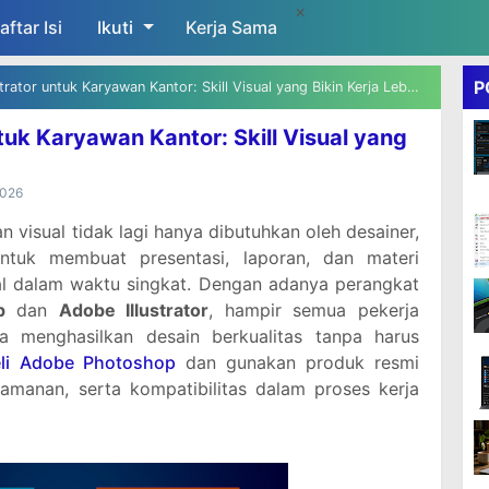
×
aftar Isi
Ikuti
Skip to main content
Kerja Sama
P
ator untuk Karyawan Kantor: Skill Visual yang Bikin Kerja Lebih Cepat
tuk Karyawan Kantor: Skill Visual yang
2026
 visual tidak lagi hanya dibutuhkan oleh desainer,
ntuk membuat presentasi, laporan, dan materi
al dalam waktu singkat. Dengan adanya perangkat
p
dan
Adobe Illustrator
, hampir semua pekerja
isa menghasilkan desain berkualitas tanpa harus
eli Adobe Photoshop
dan gunakan produk resmi
amanan, serta kompatibilitas dalam proses kerja