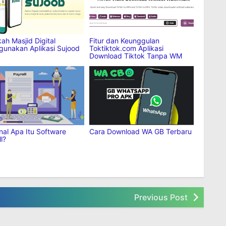
ah Masjid Digital
Fitur dan Keunggulan
unakan Aplikasi Sujood
Toktiktok.com Aplikasi
Download Tiktok Tanpa WM
al Apa Itu Software
Cara Download WA GB Terbaru
l?
Previous Post