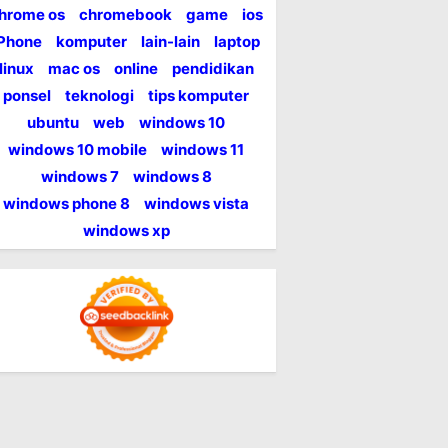
hrome os
chromebook
game
ios
iPhone
komputer
lain-lain
laptop
linux
mac os
online
pendidikan
ponsel
teknologi
tips komputer
ubuntu
web
windows 10
windows 10 mobile
windows 11
windows 7
windows 8
windows phone 8
windows vista
windows xp