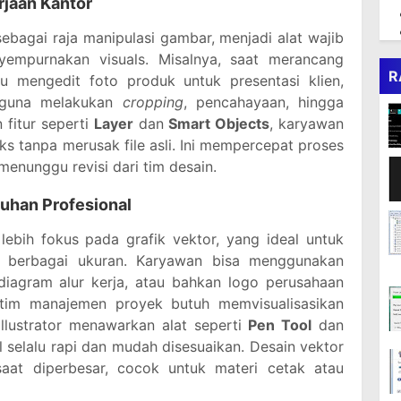
jaan Kantor
bagai raja manipulasi gambar, menjadi alat wajib
empurnakan visuals. Misalnya, saat merancang
R
au mengedit foto produk untuk presentasi klien,
gguna melakukan
cropping
, pencahayaan, hingga
fitur seperti
Layer
dan
Smart Objects
, karyawan
 tanpa merusak file asli. Ini mempercepat proses
enunggu revisi dari tim desain.
tuhan Profesional
 lebih fokus pada grafik vektor, yang ideal untuk
 berbagai ukuran. Karyawan bisa menggunakan
 diagram alur kerja, atau bahkan logo perusahaan
 tim manajemen proyek butuh memvisualisasikan
 Illustrator menawarkan alat seperti
Pen Tool
dan
selalu rapi dan mudah disesuaikan. Desain vektor
 saat diperbesar, cocok untuk materi cetak atau