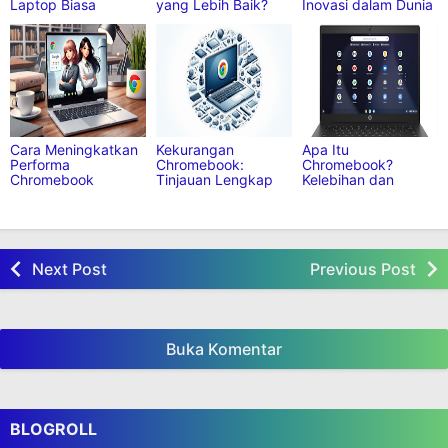
Perbedaan
Chromebook vs
Keunggulan
Chromebook dan
Windows: Mana
Chromebook:
Laptop Biasa
yang Lebih Baik?
Inovasi dalam Dunia
Komputasi
Cara Meningkatkan
Kekurangan
Apa Itu
Performa
Chromebook:
Chromebook?
Chromebook
Tinjauan Lengkap
Kelebihan dan
Kekurangannya di
Tahun 2026
Next Post
Previous Post
Buka Komentar