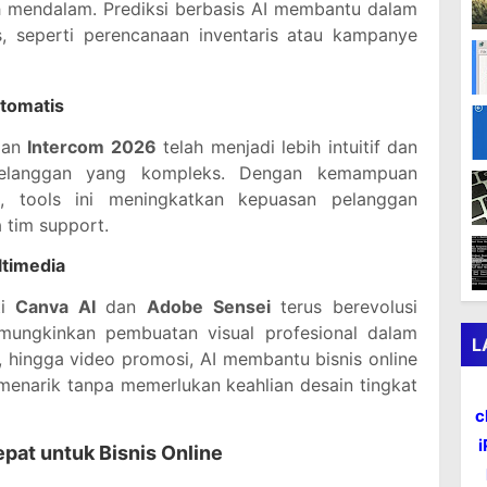
h mendalam. Prediksi berbasis AI membantu dalam
s, seperti perencanaan inventaris atau kampanye
Otomatis
an
Intercom 2026
telah menjadi lebih intuitif dan
pelanggan yang kompleks. Dengan kemampuan
 tools ini meningkatkan kepuasan pelanggan
 tim support.
ltimedia
ti
Canva AI
dan
Adobe Sensei
terus berevolusi
mungkinkan pembuatan visual profesional dalam
L
r, hingga video promosi, AI membantu bisnis online
menarik tanpa memerlukan keahlian desain tingkat
c
epat untuk Bisnis Online