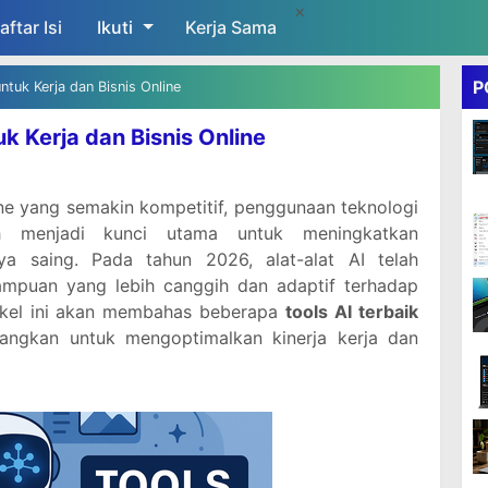
×
aftar Isi
Ikuti
Skip to main content
Kerja Sama
P
ntuk Kerja dan Bisnis Online
k Kerja dan Bisnis Online
ine yang semakin kompetitif, penggunaan teknologi
ah menjadi kunci utama untuk meningkatkan
daya saing. Pada tahun 2026, alat-alat AI telah
puan yang lebih canggih dan adaptif terhadap
tikel ini akan membahas beberapa
tools AI terbaik
ngkan untuk mengoptimalkan kinerja kerja dan