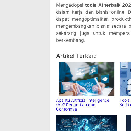
Mengadopsi
tools AI terbaik 20
dalam kerja dan bisnis online. 
dapat mengoptimalkan produkti
mengembangkan bisnis secara ber
sekarang juga untuk mempersi
berkembang.
Jika suka dengan artikel ini,
tolo
Facebook
Twitter
Pinter
Artikel Terkait:
Apa Itu Artificial Intelligence
Tools