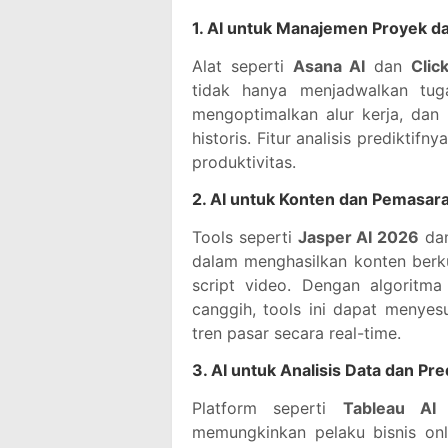
1. AI untuk Manajemen Proyek da
Alat seperti
Asana AI
dan
Clic
tidak hanya menjadwalkan tug
mengoptimalkan alur kerja, dan
historis. Fitur analisis predikti
produktivitas.
2. AI untuk Konten dan Pemasara
Tools seperti
Jasper AI 2026
da
dalam menghasilkan konten berkual
script video. Dengan algoritma
canggih, tools ini dapat menyes
tren pasar secara real-time.
3. AI untuk Analisis Data dan Pre
Platform seperti
Tableau AI
memungkinkan pelaku bisnis onli