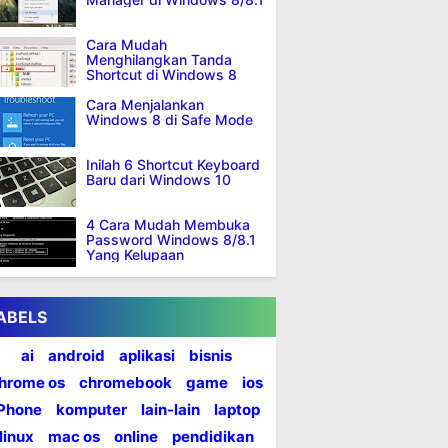
Cara Mudah
Menghilangkan Tanda
Shortcut di Windows 8
Cara Menjalankan
Windows 8 di Safe Mode
Inilah 6 Shortcut Keyboard
Baru dari Windows 10
4 Cara Mudah Membuka
Password Windows 8/8.1
Yang Kelupaan
ABELS
ai
android
aplikasi
bisnis
hrome os
chromebook
game
ios
iPhone
komputer
lain-lain
laptop
linux
mac os
online
pendidikan