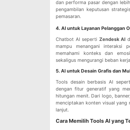
dan performa pasar dengan lebi
pengambilan keputusan strategi
pemasaran.
4. AI untuk Layanan Pelanggan 
Chatbot AI seperti
Zendesk AI
d
mampu menangani interaksi 
memahami konteks dan emosi,
sekaligus mengurangi beban kerja
5. AI untuk Desain Grafis dan Mu
Tools desain berbasis AI seper
dengan fitur generatif yang me
hitungan menit. Dari logo, banne
menciptakan konten visual yang 
lanjut.
Cara Memilih Tools AI yang T