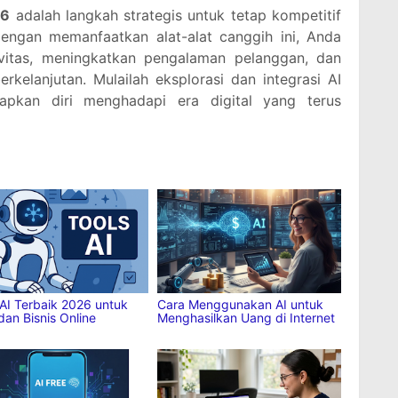
26
adalah langkah strategis untuk tetap kompetitif
Dengan memanfaatkan alat-alat canggih ini, Anda
vitas, meningkatkan pengalaman pelanggan, dan
kelanjutan. Mulailah eksplorasi dan integrasi AI
apkan diri menghadapi era digital yang terus
ng bagikan
ya:
est
More
 AI Terbaik 2026 untuk
Cara Menggunakan AI untuk