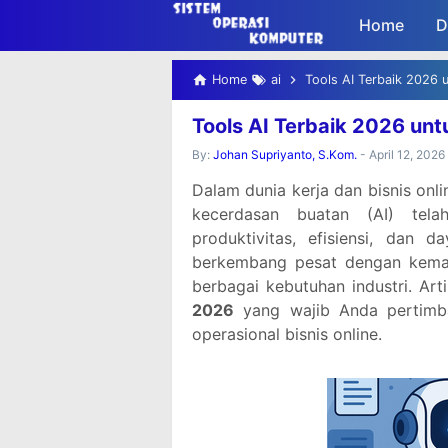
-->
Home
D
Home
ai
Tools AI Terbaik 2026 u
Tools AI Terbaik 2026 untu
By:
Johan Supriyanto, S.Kom.
-
April 12, 2026
Dalam dunia kerja dan bisnis onl
kecerdasan buatan (AI) tel
produktivitas, efisiensi, dan 
berkembang pesat dengan kemam
berbagai kebutuhan industri. Ar
2026
yang wajib Anda pertimba
operasional bisnis online.