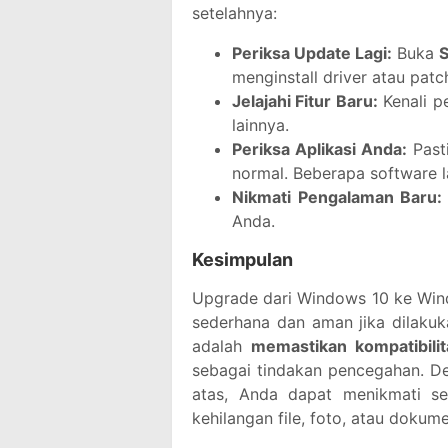
setelahnya:
Periksa Update Lagi:
Buka
menginstall driver atau patc
Jelajahi Fitur Baru:
Kenali p
lainnya.
Periksa Aplikasi Anda:
Past
normal. Beberapa software l
Nikmati Pengalaman Baru:
Anda.
Kesimpulan
Upgrade dari Windows 10 ke Wind
sederhana dan aman jika dilaku
adalah
memastikan kompatibili
sebagai tindakan pencegahan. D
atas, Anda dapat menikmati s
kehilangan file, foto, atau doku