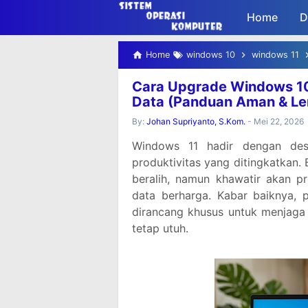
-->
Home
D
Home
windows 10
windows 11
Cara Upgrade Windows 10
Data (Panduan Aman & L
By:
Johan Supriyanto, S.Kom.
-
Mei 22, 2026
Windows 11 hadir dengan desa
produktivitas yang ditingkatkan
beralih, namun khawatir akan pr
data berharga. Kabar baiknya,
dirancang khusus untuk menjaga s
tetap utuh.