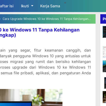
×
aftar Isi
Ikuti
Skip to main content
Kerja Sama
P
Cara Upgrade Windows 10 ke Windows 11 Tanpa Kehilangan Data (Panduan Aman & Lengkap)
 ke Windows 11 Tanpa Kehilangan
engkap)
in yang segar, fitur keamanan canggih, dan
. Banyak pengguna Windows 10 yang antusias untuk
oses migrasi yang rumit dan berisiko kehilangan
 proses upgrade dari Windows 10 ke Windows 11
emua file pribadi, aplikasi, dan pengaturan Anda