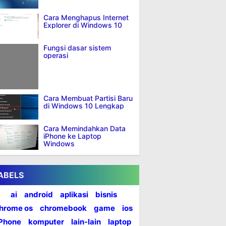
Cara Menghapus Internet
Explorer di Windows 10
Fungsi dasar sistem
operasi
Cara Membuat Partisi Baru
di Windows 10 Lengkap
Cara Memindahkan Data
iPhone ke Laptop
Windows
ABELS
ai
android
aplikasi
bisnis
hrome os
chromebook
game
ios
iPhone
komputer
lain-lain
laptop