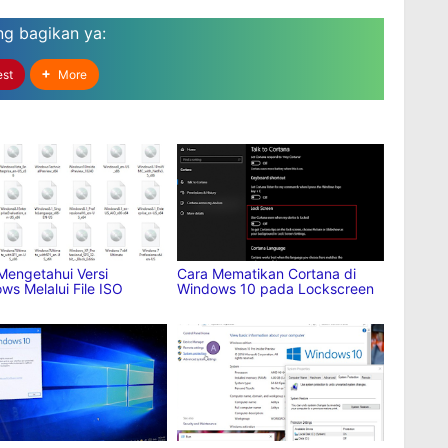
ng bagikan
ya:
est
More
Mengetahui Versi
Cara Mematikan Cortana di
ws Melalui File ISO
Windows 10 pada Lockscreen