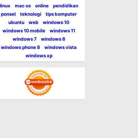
linux
mac os
online
pendidikan
ponsel
teknologi
tips komputer
ubuntu
web
windows 10
windows 10 mobile
windows 11
windows 7
windows 8
windows phone 8
windows vista
windows xp