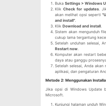
Buka
Settings > Windows 
Klik
Check for updates
. J
akan melihat opsi seperti
"
and install"
.
Klik
Download and install
.
Sistem akan mengunduh file
cukup lama tergantung kecep
Setelah unduhan selesai, A
Restart now
.
Komputer akan restart beber
daya atau ganggu prosesnya
Setelah selesai, Anda akan
aplikasi, dan pengaturan An
Metode 2: Menggunakan Installati
Jika opsi di Windows Update b
Microsoft.
Kunjungi halaman unduh Wind