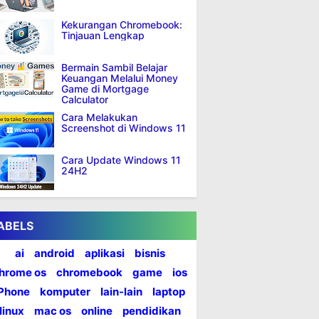
Kekurangan Chromebook:
Tinjauan Lengkap
Bermain Sambil Belajar
Keuangan Melalui Money
Game di Mortgage
Calculator
Cara Melakukan
Screenshot di Windows 11
Cara Update Windows 11
24H2
ABELS
ai
android
aplikasi
bisnis
hrome os
chromebook
game
ios
iPhone
komputer
lain-lain
laptop
linux
mac os
online
pendidikan