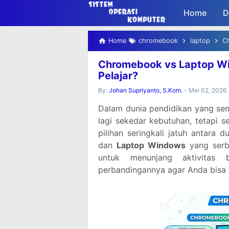
-->
Home
D
Home
chromebook
laptop
Ch
Chromebook vs Laptop Wi
Pelajar?
By:
Johan Supriyanto, S.Kom.
-
Mei 02, 2026
Dalam dunia pendidikan yang sema
lagi sekedar kebutuhan, tetapi s
pilihan seringkali jatuh antara 
dan
Laptop Windows
yang serb
untuk menunjang aktivitas 
perbandingannya agar Anda bisa 