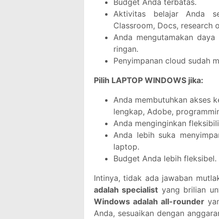
Budget Anda terbatas.
Aktivitas belajar Anda 
Classroom, Docs, research o
Anda mengutamakan daya t
ringan.
Penyimpanan cloud sudah m
Pilih LAPTOP WINDOWS jika:
Anda membutuhkan akses ke s
lengkap, Adobe, programming
Anda menginginkan fleksibil
Anda lebih suka menyimpan 
laptop.
Budget Anda lebih fleksibel.
Intinya, tidak ada jawaban mutl
adalah specialist
yang brilian u
Windows adalah all-rounder
yan
Anda, sesuaikan dengan anggaran