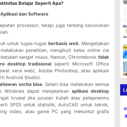
ktivitas Belajar Seperti Apa?
Aplikasi dan Software
epatan processor, tetapi juga tentang kecocokan
lah.
uh untuk tugas-tugas
berbasis web
. Mengerjakan
elakukan penelitian, mengikuti kelas online via
 berjalan sangat mulus. Namun, Chromebook
tidak
e desktop tradisional
seperti Microsoft Office
lewat versi web), Adobe Photoshop, atau aplikasi
ti Android Studio).
ahlawan serba bisa
. Selain bisa melakukan semua
L
top Windows dapat menjalankan
aplikasi desktop
angat krusial jika jurusan kuliah atau pelajaranmu
rti SPSS untuk statistik, AutoCAD untuk teknik,
c
ting video, atau game PC yang menuntut grafis