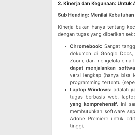
2. Kinerja dan Kegunaan: Untuk A
Sub Heading: Menilai Kebutuhan 
Kinerja bukan hanya tentang kec
dengan tugas yang diberikan seko
Chromebook:
Sangat tangg
dokumen di Google Docs, m
Zoom, dan mengelola email
dapat menjalankan softwar
versi lengkap (hanya bisa 
programming tertentu (seper
Laptop Windows:
adalah
p
tugas berbasis web, lap
yang komprehensif
. Ini s
membutuhkan software sepe
Adobe Premiere untuk edi
tinggi.