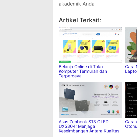
akademik Anda
Jika suka dengan artikel ini,
tolo
Facebook
Twitter
Pinter
Artikel Terkait:
Belanja Online di Toko
Cara 
Komputer Termurah dan
Lapto
Terpercaya