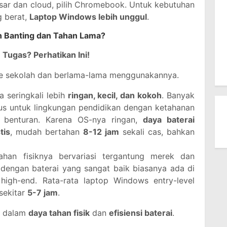
ar dan cloud, pilih Chromebook. Untuk kebutuhan
g berat,
Laptop Windows lebih unggul
.
an Banting dan Tahan Lama?
Tugas? Perhatikan Ini!
ke sekolah dan berlama-lama menggunakannya.
 seringkali lebih
ringan, kecil, dan kokoh
. Banyak
us untuk lingkungan pendidikan dengan ketahanan
n benturan. Karena OS-nya ringan,
daya baterai
tis
, mudah bertahan
8-12 jam
sekali cas, bahkan
an fisiknya bervariasi tergantung merek dan
dengan baterai yang sangat baik biasanya ada di
igh-end. Rata-rata laptop Windows entry-level
sekitar
5-7 jam
.
 dalam
daya tahan fisik
dan
efisiensi baterai
.