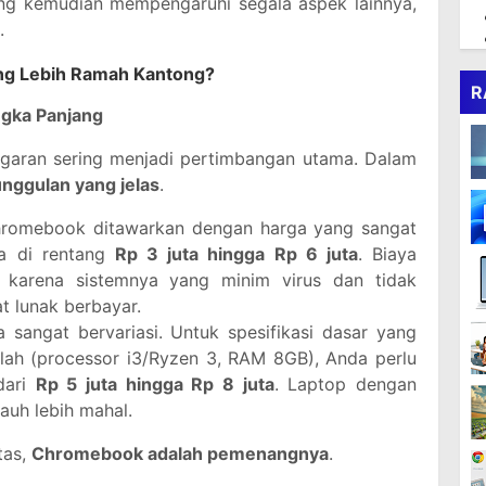
ang kemudian mempengaruhi segala aspek lainnya,
.
ang Lebih Ramah Kantong?
R
ngka Panjang
ggaran sering menjadi pertimbangan utama. Dalam
nggulan yang jelas
.
romebook ditawarkan dengan harga yang sangat
da di rentang
Rp 3 juta hingga Rp 6 juta
. Biaya
 karena sistemnya yang minim virus dan tidak
t lunak berbayar.
sangat bervariasi. Untuk spesifikasi dasar yang
lah (processor i3/Ryzen 3, RAM 8GB), Anda perlu
dari
Rp 5 juta hingga Rp 8 juta
. Laptop dengan
jauh lebih mahal.
tas,
Chromebook adalah pemenangnya
.