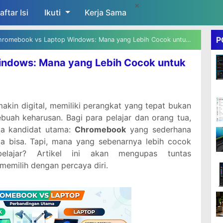
×
aftar Isi
Ikuti
Skip to main content
Kerja Sama
P
romebook vs Laptop Windows: Mana yang Lebih Cocok untuk Pelajar?
ndows: Mana yang Lebih Cocok untuk
kin digital, memiliki perangkat yang tepat bukan
ebuah keharusan. Bagi para pelajar dan orang tua,
dua kandidat utama:
Chromebook
yang sederhana
a bisa. Tapi, mana yang sebenarnya lebih cocok
belajar? Artikel ini akan mengupas tuntas
memilih dengan percaya diri.