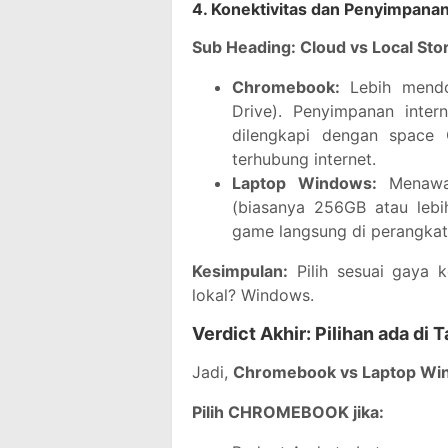
4. Konektivitas dan Penyimpana
Sub Heading: Cloud vs Local Sto
Chromebook:
Lebih mend
Drive). Penyimpanan inter
dilengkapi dengan space G
terhubung internet.
Laptop Windows:
Menaw
(biasanya 256GB atau lebi
game langsung di perangkat
Kesimpulan:
Pilih sesuai gaya k
lokal? Windows.
Verdict Akhir: Pilihan ada di
Jadi,
Chromebook vs Laptop Win
Pilih CHROMEBOOK jika: