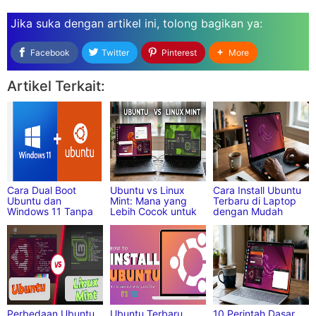
Jika suka dengan artikel ini,
tolong bagikan
ya:
Facebook
Twitter
Pinterest
More
Artikel Terkait:
Cara Dual Boot
Ubuntu vs Linux
Cara Install Ubuntu
Ubuntu dan
Mint: Mana yang
Terbaru di Laptop
Windows 11 Tanpa
Lebih Cocok untuk
dengan Mudah
Kehilangan Data
Kamu?
untuk Pemula
Perbedaan Ubuntu
Ubuntu Terbaru
10 Perintah Dasar