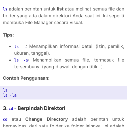
adalah perintah untuk
list
atau melihat semua file dan
ls
folder yang ada dalam direktori Anda saat ini. Ini seperti
membuka File Manager secara visual.
Tips:
: Menampilkan informasi detail (izin, pemilik,
ls -l
ukuran, tanggal).
: Menampilkan semua file, termasuk file
ls -a
tersembunyi (yang diawali dengan titik
).
.
Contoh Penggunaan:
ls

3.
- Berpindah Direktori
cd
atau
Change Directory
adalah perintah untuk
cd
bernavigasi dari satu folder ke folder lainnya. Ini adalah