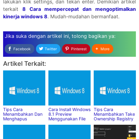
lakukan klik settings, dan tekan enter. Demikian artikel
terkait
8 Cara mempercepat dan mengoptimalkan
kinerja windows 8
. Mudah-mudahan bermanfaat.
Jika suka dengan artikel ini,
tolong bagikan
ya:
Facebook
Twitter
Pinterest
More
Artikel Terkait:
Tips Cara
Cara Install Windows
Tips Cara
Menambahkan Dan
8.1 Preview
Menambahkan Take
Menghapus
Menggunakan File
Ownership Registry
Language Packs Di
ISO
Pada Windows 8
Windows 8 yang
yang Cukup Simple
Cukup Mudah