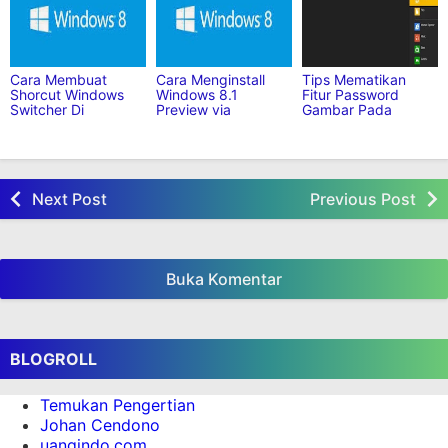
Cara Membuat
Cara Menginstall
Tips Mematikan
Shorcut Windows
Windows 8.1
Fitur Password
Switcher Di
Preview via
Gambar Pada
Windows 8 yang
Windows Store
Windows 8
Simple
Next Post
Previous Post
Buka Komentar
BLOGROLL
Temukan Pengertian
Johan Cendono
uangindo.com