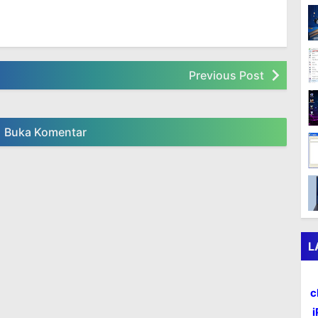
Mengembalikan Windows
Cara Membuat Aplikasi Run As
 Viewer Windows 10
Administrator Selalu
Previous Post
Buka Komentar
L
c