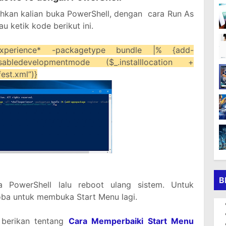
ahkan kalian buka PowerShell, dengan cara Run As
au ketik kode berikut ini.
lexperience* -packagetype bundle |% {add-
abledevelopmentmode ($_.installlocation +
st.xml”)}
B
la PowerShell lalu reboot ulang sistem. Untuk
oba untuk membuka Start Menu lagi.
i berikan tentang
Cara Memperbaiki Start Menu