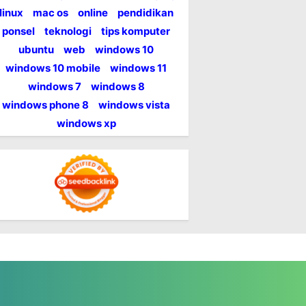
linux
mac os
online
pendidikan
ponsel
teknologi
tips komputer
ubuntu
web
windows 10
windows 10 mobile
windows 11
windows 7
windows 8
windows phone 8
windows vista
windows xp