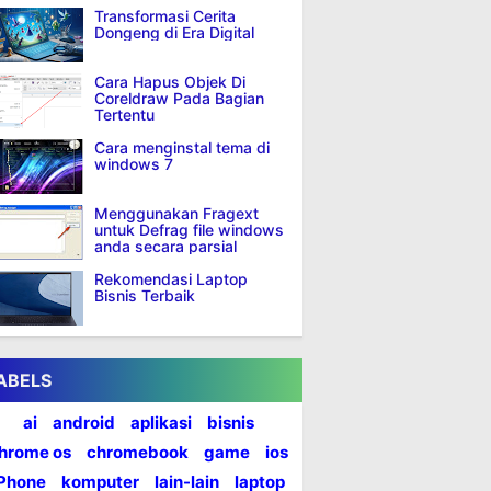
Transformasi Cerita
Dongeng di Era Digital
Cara Hapus Objek Di
Coreldraw Pada Bagian
Tertentu
Cara menginstal tema di
windows 7
Menggunakan Fragext
untuk Defrag file windows
anda secara parsial
Rekomendasi Laptop
Bisnis Terbaik
ABELS
ai
android
aplikasi
bisnis
hrome os
chromebook
game
ios
iPhone
komputer
lain-lain
laptop