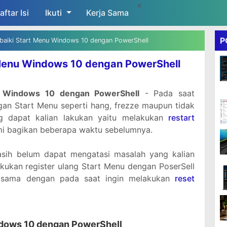
×
aftar Isi
Ikuti
Skip to main content
Kerja Sama
P
aiki Start Menu Windows 10 dengan PowerShell
Menu Windows 10 dengan PowerShell
u Windows 10 dengan PowerShell
- Pada saat
an Start Menu seperti hang, frezze maupun tidak
g dapat kalian lakukan yaitu melakukan
restart
mi bagikan beberapa waktu sebelumnya.
sih belum dapat mengatasi masalah yang kalian
kukan register ulang Start Menu dengan PoserSell
 sama dengan pada saat ingin melakukan
reset
dows 10 dengan PowerShell