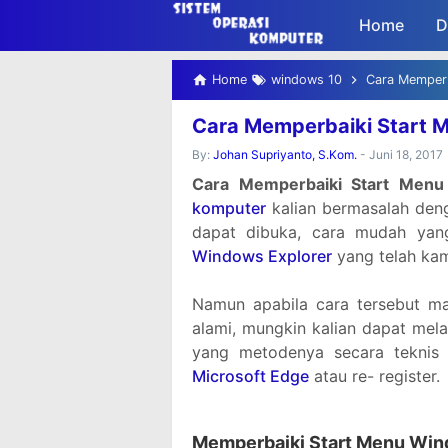
-->
Home
D
Home
windows 10
Cara Memperb
Cara Memperbaiki Start 
By:
Johan Supriyanto, S.Kom.
-
Juni 18, 2017
Cara Memperbaiki Start Men
komputer
kalian bermasalah deng
dapat dibuka, cara mudah yan
Windows Explorer
yang telah ka
Namun apabila cara tersebut ma
alami, mungkin kalian dapat mela
yang metodenya secara teknis
Microsoft Edge
atau re- register.
Memperbaiki Start Menu Win