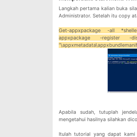
Langkah pertama kalian buka sil
Administrator. Setelah itu copy at
Get-appxpackage -all *shel
appxpackage -register -dis
“\appxmetadata\appxbundlemanife
Apabila sudah, tutuplah jende
mengetahui hasilnya silahkan dic
Itulah tutorial yang dapat kam