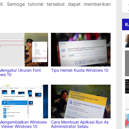
. Semoga tutorial tersebut dapat memberikan
R
ng bagikan
ya:
est
More
Mengatur Ukuran Font
Tips Hemat Kuota Windows 10
ows 10