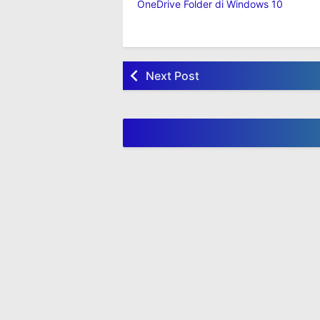
Cara Membatasi Kecepatan
Cara 
Download dan Upload
Photo
OneDrive Folder di Windows 10
Next Post