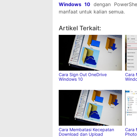
Windows 10
dengan PowerShell
manfaat untuk kalian semua.
Jika suka dengan artikel ini,
tolo
Facebook
Twitter
Pinter
Artikel Terkait:
Cara Sign Out OneDrive
Cara 
Windows 10
Wind